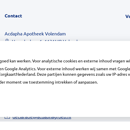
Contact
V
Acdapha Apotheek Volendam
Herculeslaan 1, 1131MR Volendam
0299-363480
info@apotheekvolendam.nl
 goed kan werken. Voor analytische cookies en externe inhoud vragen 
Inschrijven
n Google Analytics. Voor externe inhoud werken wij samen met Google 
n ZorgkaartNederland. Deze partijen kunnen gegevens zoals uw IP-adres 
ieder moment uw toestemming intrekken of aanpassen.
Centrale administratie
Heeft u vragen of opmerkingen over uw
toegestuurde rekening van de apotheek?
declaratie@acdaphagroep.nl