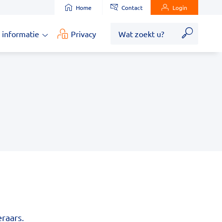
Home
Contact
Login
Zoek
 informatie
Privacy
Medische
informatie
submenu
raars.