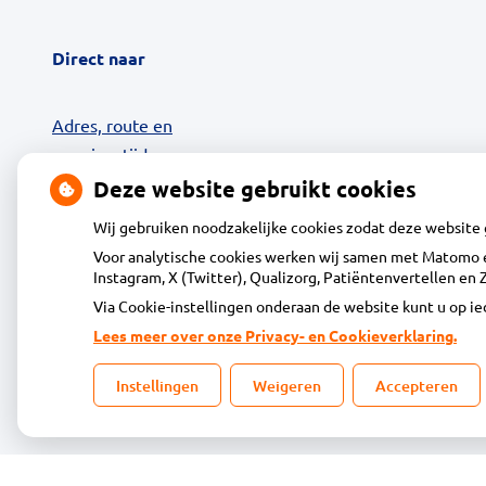
Direct naar
Adres, route en
openingstijden
Contact
Deze website gebruikt cookies
MijnGezondheid.net
Wij gebruiken noodzakelijke cookies zodat deze website
24-uurs Afhaalkluis
Voor analytische cookies werken wij samen met Matomo e
Diensten
Instagram, X (Twitter), Qualizorg, Patiëntenvertellen e
Klantenservice
Via Cookie-instellingen onderaan de website kunt u op 
Vacatures
Lees meer over onze Privacy- en Cookieverklaring.
Dienstapotheek
Instellingen
Weigeren
Accepteren
Tips of klachten
Privacy