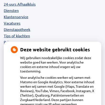
24-uurs Afhaalkluis
Diensten
Klantenservice
Vacatures
Dienstapotheek
Tips of klachten
Privacy
Deze website gebruikt cookies
Wij gebruiken noodzakelijke cookies zodat deze
website goed kan werken. Voor analytische
Contact
cookies en externe inhoud vragen wij uw
toestemming.
Voor analytische cookies werken wij samen met
Acdapha Apotheek Volendam
Matomo en Google Analytics. Voor externe inhoud
Herculeslaan 1, 1131MR Volendam
werken wij samen met Google (Maps, Translate en
0299-363480
Reviews), YouTube, Vimeo, Facebook, Instagram, X
(Twitter), Qualizorg, Patiëntenvertellen en
info@apotheekvolendam.nl
ZorgkaartNederland. Deze partijen kunnen
Inschrijven
gegevens zoals uw IP-adres verwerken.