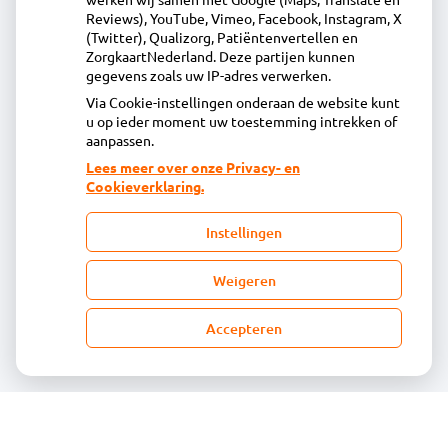
0299-363480
Reviews), YouTube, Vimeo, Facebook, Instagram, X
(Twitter), Qualizorg, Patiëntenvertellen en
info@apotheekvolendam.nl
ZorgkaartNederland. Deze partijen kunnen
Inschrijven
gegevens zoals uw IP-adres verwerken.
Via Cookie-instellingen onderaan de website kunt
u op ieder moment uw toestemming intrekken of
Centrale administratie
aanpassen.
Lees meer over onze Privacy- en
Cookieverklaring.
Heeft u vragen of opmerkingen over uw
toegestuurde rekening van de apotheek?
Instellingen
declaratie@acdaphagroep.nl
Weigeren
Accepteren
Volg ons
Bezoek
onze
facebook
pagina
© Acdapha Groep
|
Disclaimer
|
Uw privacy
|
Algemene voorwaarden
|
Cookiebeleid