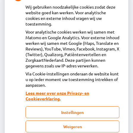
Wij gebruiken noodzakelijke cookies zodat deze
website goed kan werken. Voor analytische
Contact
cookies en externe inhoud vragen wij uw
toestemming.
Voor analytische cookies werken wij samen met
Acdapha Apotheek Volendam
Matomo en Google Analytics. Voor externe inhoud
Herculeslaan 1, 1131MR Volendam
werken wij samen met Google (Maps, Translate en
0299-363480
Reviews), YouTube, Vimeo, Facebook, Instagram, X
(Twitter), Qualizorg, Patiëntenvertellen en
info@apotheekvolendam.nl
ZorgkaartNederland. Deze partijen kunnen
Inschrijven
gegevens zoals uw IP-adres verwerken.
Via Cookie-instellingen onderaan de website kunt
u op ieder moment uw toestemming intrekken of
Centrale administratie
aanpassen.
Lees meer over onze Privacy- en
Cookieverklaring.
Heeft u vragen of opmerkingen over uw
toegestuurde rekening van de apotheek?
Instellingen
declaratie@acdaphagroep.nl
Weigeren