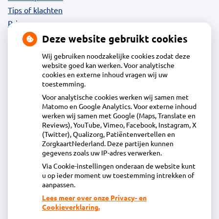
Tips of klachten
Privacy
Deze website gebruikt cookies
Wij gebruiken noodzakelijke cookies zodat deze
website goed kan werken. Voor analytische
Contact
cookies en externe inhoud vragen wij uw
toestemming.
Voor analytische cookies werken wij samen met
Acdapha Apotheek Volendam
Matomo en Google Analytics. Voor externe inhoud
Herculeslaan 1, 1131MR Volendam
werken wij samen met Google (Maps, Translate en
0299-363480
Reviews), YouTube, Vimeo, Facebook, Instagram, X
(Twitter), Qualizorg, Patiëntenvertellen en
info@apotheekvolendam.nl
ZorgkaartNederland. Deze partijen kunnen
Inschrijven
gegevens zoals uw IP-adres verwerken.
Via Cookie-instellingen onderaan de website kunt
u op ieder moment uw toestemming intrekken of
Centrale administratie
aanpassen.
Lees meer over onze Privacy- en
Cookieverklaring.
Heeft u vragen of opmerkingen over uw