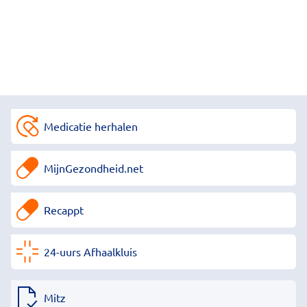
Medicatie herhalen
MijnGezondheid.net
Recappt
24-uurs Afhaalkluis
Mitz