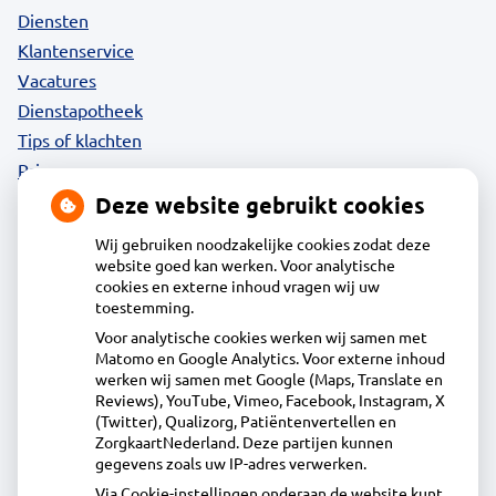
Diensten
Klantenservice
Vacatures
Dienstapotheek
Tips of klachten
Privacy
Deze website gebruikt cookies
Wij gebruiken noodzakelijke cookies zodat deze
website goed kan werken. Voor analytische
Contact
cookies en externe inhoud vragen wij uw
toestemming.
Voor analytische cookies werken wij samen met
Acdapha Apotheek Volendam
Matomo en Google Analytics. Voor externe inhoud
Herculeslaan 1, 1131MR Volendam
werken wij samen met Google (Maps, Translate en
0299-363480
Reviews), YouTube, Vimeo, Facebook, Instagram, X
(Twitter), Qualizorg, Patiëntenvertellen en
info@apotheekvolendam.nl
ZorgkaartNederland. Deze partijen kunnen
Inschrijven
gegevens zoals uw IP-adres verwerken.
Via Cookie-instellingen onderaan de website kunt